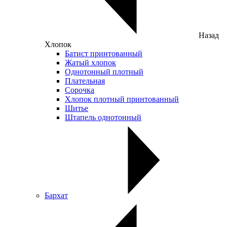
Назад
Хлопок
Батист принтованный
Жатый хлопок
Однотонный плотный
Плательная
Сорочка
Хлопок плотный принтованный
Шитье
Штапель однотонный
Бархат