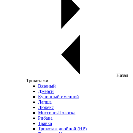
Назад
Трикотажи
Вязаный
Джерси
Купонный именной
Лапша
Люрекс
Миссони-Полоска
Рибана
Травка
Трикотаж двойной (НР)