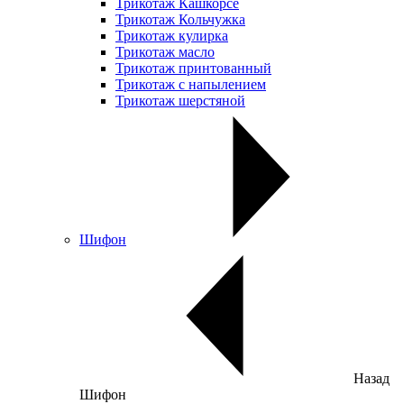
Трикотаж Кашкорсе
Трикотаж Кольчужка
Трикотаж кулирка
Трикотаж масло
Трикотаж принтованный
Трикотаж с напылением
Трикотаж шерстяной
Шифон
Назад
Шифон