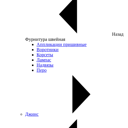
Назад
Фурнитура швейная
Аппликации пришивные
Воротники
Корсеты
Лампас
Надвязы
Перо
Джинс