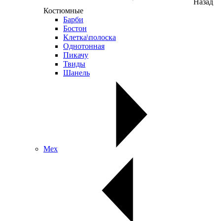
Назад
Костюмные
Барби
Бостон
Клетка\полоска
Однотонная
Пикачу
Твиды
Шанель
Мех