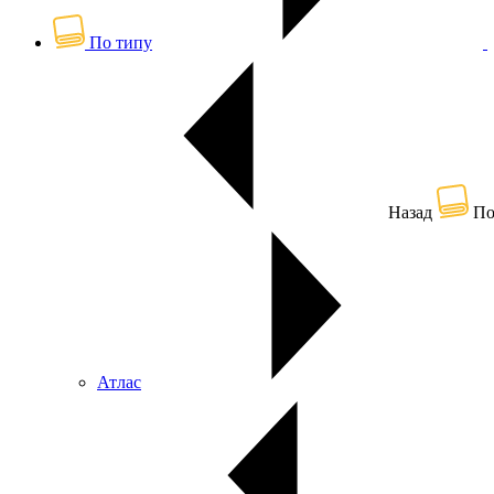
По типу
Назад
По
Атлас