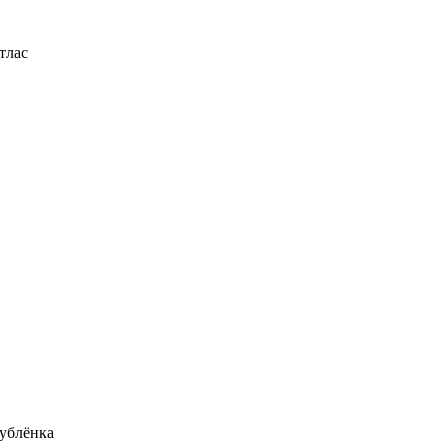
тлас
ублёнка