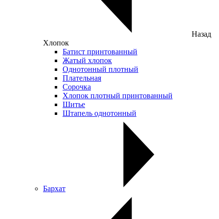
Назад
Хлопок
Батист принтованный
Жатый хлопок
Однотонный плотный
Плательная
Сорочка
Хлопок плотный принтованный
Шитье
Штапель однотонный
Бархат