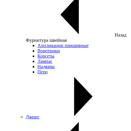
Назад
Фурнитура швейная
Аппликации пришивные
Воротники
Корсеты
Лампас
Надвязы
Перо
Джинс