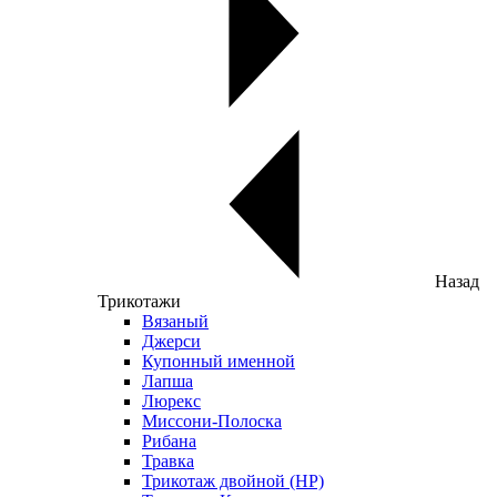
Назад
Трикотажи
Вязаный
Джерси
Купонный именной
Лапша
Люрекс
Миссони-Полоска
Рибана
Травка
Трикотаж двойной (НР)