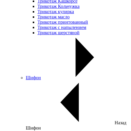
Трикотаж Кашкорсе
Трикотаж Кольчужка
Трикотаж кулирка
Трикотаж масло
Трикотаж принтованный
Трикотаж с напылением
Трикотаж шерстяной
Шифон
Назад
Шифон