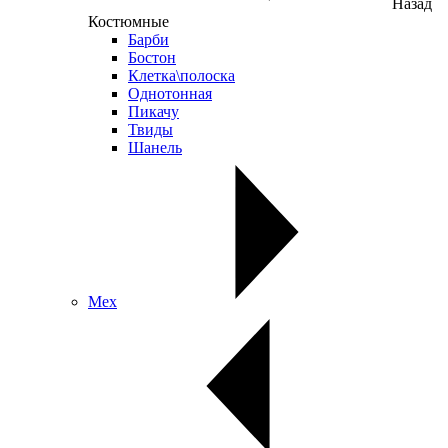
Назад
Костюмные
Барби
Бостон
Клетка\полоска
Однотонная
Пикачу
Твиды
Шанель
Мех