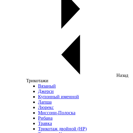
Назад
Трикотажи
Вязаный
Джерси
Купонный именной
Лапша
Люрекс
Миссони-Полоска
Рибана
Травка
Трикотаж двойной (НР)