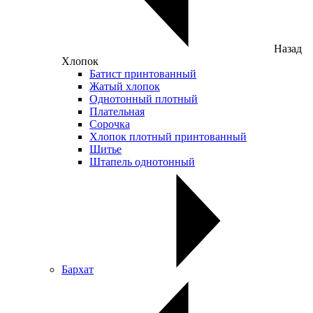
Назад
Хлопок
Батист принтованный
Жатый хлопок
Однотонный плотный
Плательная
Сорочка
Хлопок плотный принтованный
Шитье
Штапель однотонный
Бархат