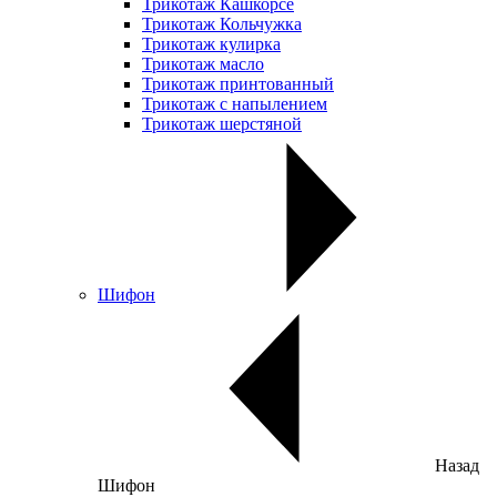
Трикотаж Кашкорсе
Трикотаж Кольчужка
Трикотаж кулирка
Трикотаж масло
Трикотаж принтованный
Трикотаж с напылением
Трикотаж шерстяной
Шифон
Назад
Шифон