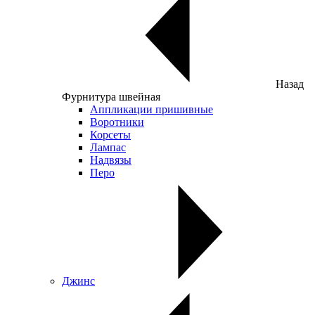
Назад
Фурнитура швейная
Аппликации пришивные
Воротники
Корсеты
Лампас
Надвязы
Перо
Джинс