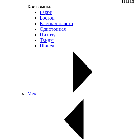
Назад
Костюмные
Барби
Бостон
Клетка\полоска
Однотонная
Пикачу
Твиды
Шанель
Мех