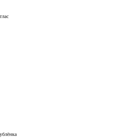
тлас
ублёнка