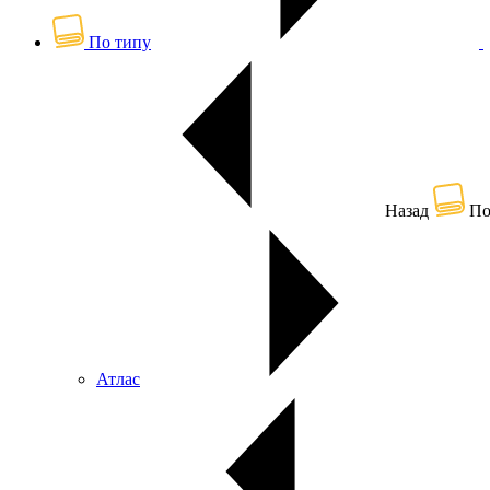
По типу
Назад
По
Атлас