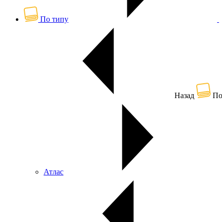
По типу
Назад
По
Атлас