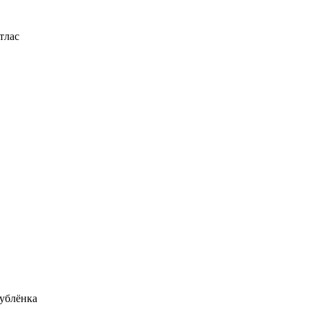
тлас
ублёнка