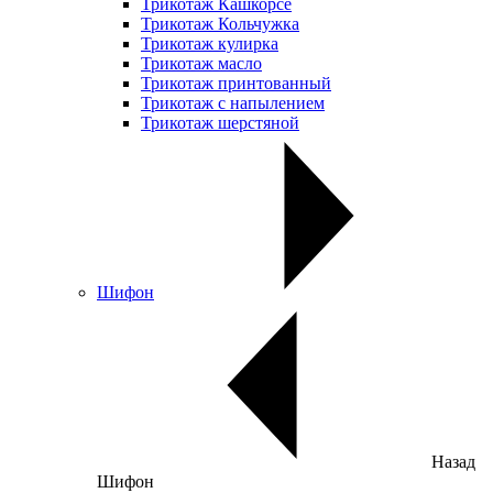
Трикотаж Кашкорсе
Трикотаж Кольчужка
Трикотаж кулирка
Трикотаж масло
Трикотаж принтованный
Трикотаж с напылением
Трикотаж шерстяной
Шифон
Назад
Шифон