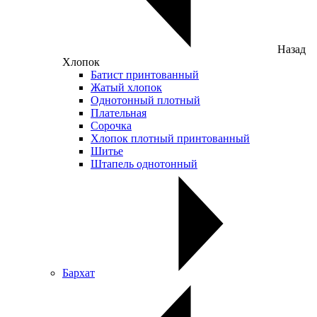
Назад
Хлопок
Батист принтованный
Жатый хлопок
Однотонный плотный
Плательная
Сорочка
Хлопок плотный принтованный
Шитье
Штапель однотонный
Бархат