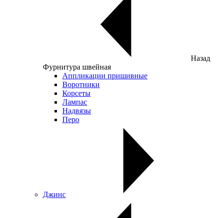
Назад
Фурнитура швейная
Аппликации пришивные
Воротники
Корсеты
Лампас
Надвязы
Перо
Джинс