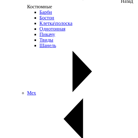
Назад
Костюмные
Барби
Бостон
Клетка\полоска
Однотонная
Пикачу
Твиды
Шанель
Мех