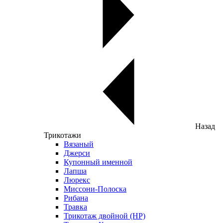
Назад
Трикотажи
Вязаный
Джерси
Купонный именной
Лапша
Люрекс
Миссони-Полоска
Рибана
Травка
Трикотаж двойной (НР)