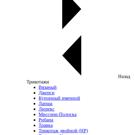
Назад
Трикотажи
Вязаный
Джерси
Купонный именной
Лапша
Люрекс
Миссони-Полоска
Рибана
Травка
Трикотаж двойной (НР)