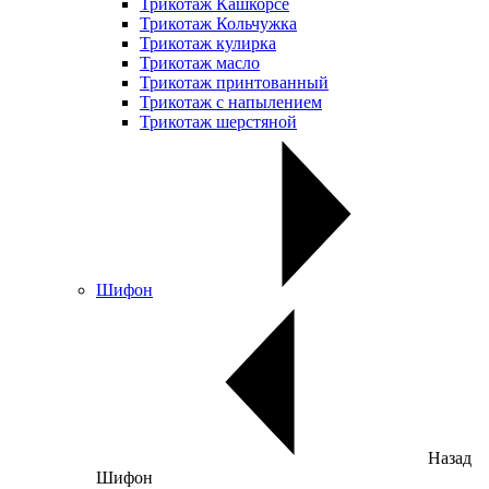
Трикотаж Кашкорсе
Трикотаж Кольчужка
Трикотаж кулирка
Трикотаж масло
Трикотаж принтованный
Трикотаж с напылением
Трикотаж шерстяной
Шифон
Назад
Шифон