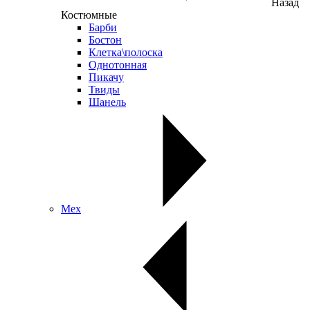
Назад
Костюмные
Барби
Бостон
Клетка\полоска
Однотонная
Пикачу
Твиды
Шанель
Мех