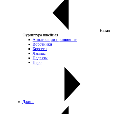
Назад
Фурнитура швейная
Аппликации пришивные
Воротники
Корсеты
Лампас
Надвязы
Перо
Джинс