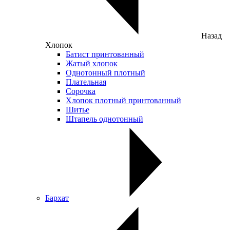
Назад
Хлопок
Батист принтованный
Жатый хлопок
Однотонный плотный
Плательная
Сорочка
Хлопок плотный принтованный
Шитье
Штапель однотонный
Бархат