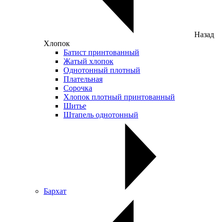
Назад
Хлопок
Батист принтованный
Жатый хлопок
Однотонный плотный
Плательная
Сорочка
Хлопок плотный принтованный
Шитье
Штапель однотонный
Бархат