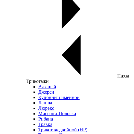
Назад
Трикотажи
Вязаный
Джерси
Купонный именной
Лапша
Люрекс
Миссони-Полоска
Рибана
Травка
Трикотаж двойной (НР)