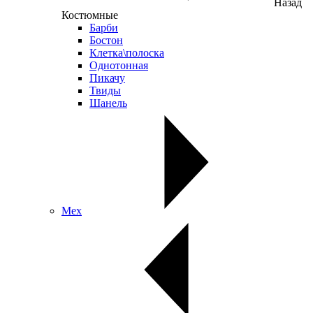
Назад
Костюмные
Барби
Бостон
Клетка\полоска
Однотонная
Пикачу
Твиды
Шанель
Мех