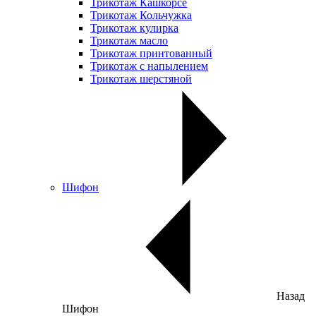
Трикотаж Кашкорсе
Трикотаж Кольчужка
Трикотаж кулирка
Трикотаж масло
Трикотаж принтованный
Трикотаж с напылением
Трикотаж шерстяной
Шифон
Назад
Шифон