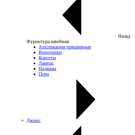
Назад
Фурнитура швейная
Аппликации пришивные
Воротники
Корсеты
Лампас
Надвязы
Перо
Джинс