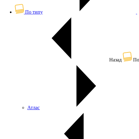
По типу
Назад
По
Атлас