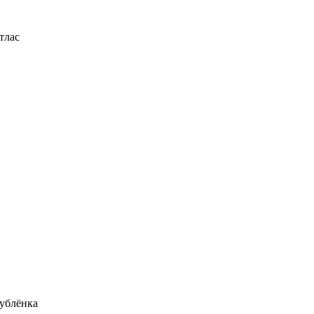
тлас
ублёнка