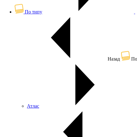
По типу
Назад
По
Атлас