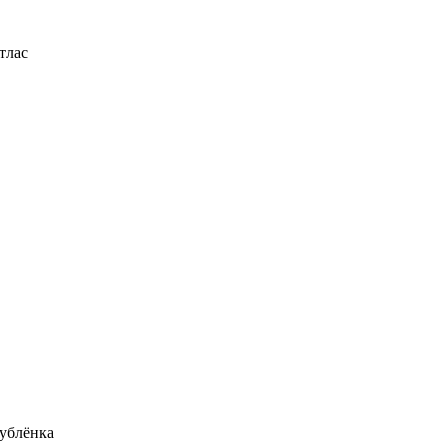
тлас
ублёнка